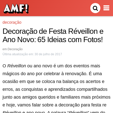
decoração
Decoração de Festa Réveillon e
Ano Novo: 65 Ideias com Fotos!
em
Decoração
Última atualização em:
30 de julho de 2017
O
Réveillon
ou ano novo é um dos eventos mais
mágicos do ano por celebrar à renovação. É uma
ocasião em que se coloca na balança os acertos e
erros, as conquistas e aprendizados compartilhados
junto aos amigos queridos e familiares mais próximos
e hoje, vamos falar sobre a decoração para festa re
Réveillon
e ano novo. A palavra “
Réveillon
” vem do