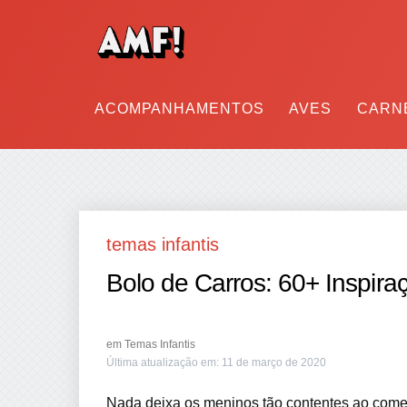
ACOMPANHAMENTOS
AVES
CARN
temas infantis
Bolo de Carros: 60+ Inspiraç
em
Temas Infantis
Última atualização em:
11 de março de 2020
Nada deixa os meninos tão contentes ao comem