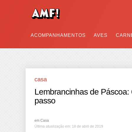
ACOMPANHAMENTOS
AVES
CARN
casa
Lembrancinhas de Páscoa: 60
passo
em
Casa
Última atualização em:
18 de abril de 2019