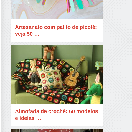
Artesanato com palito de picolé:
veja 50 …
Almofada de crochê: 60 modelos
e ideias …