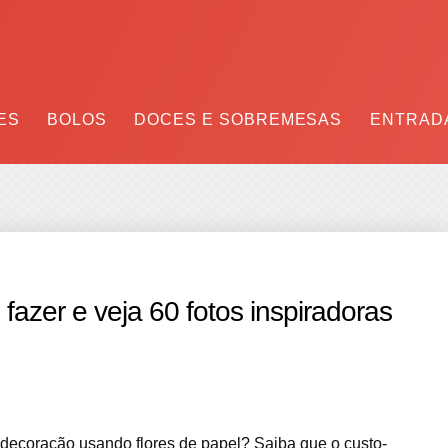
ES
BOLOS
DOCES E SOBREMESAS
ENTRADA
fazer e veja 60 fotos inspiradoras
 decoração usando flores de papel? Saiba que o custo-