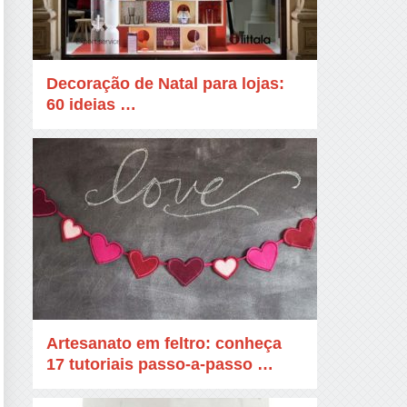
Decoração de Natal para lojas:
60 ideias …
Artesanato em feltro: conheça
17 tutoriais passo-a-passo …