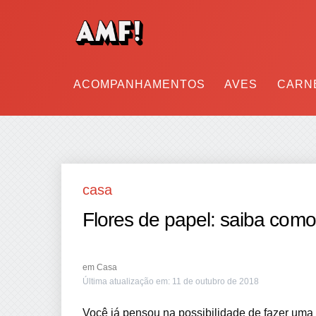
ACOMPANHAMENTOS
AVES
CARN
casa
Flores de papel: saiba como 
em
Casa
Última atualização em:
11 de outubro de 2018
Você já pensou na possibilidade de fazer uma