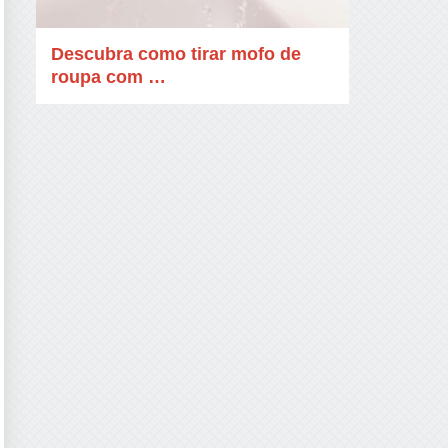
Descubra como tirar mofo de
roupa com …